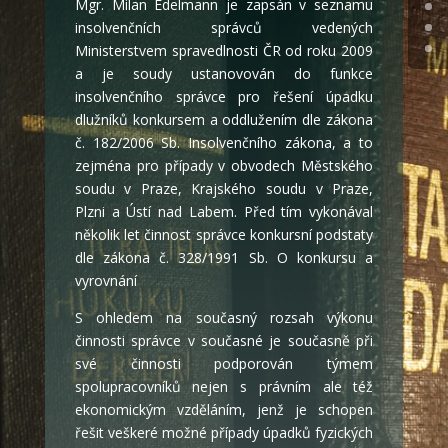
Mgr. Milan Edelmann je zapsán v seznamu
insolvenčních správců vedených
Ministerstvem spravedlnosti ČR od roku 2009
a je soudy ustanovován do funkce
insolvenčního správce pro řešení úpadku
dlužníků konkursem a oddlužením dle zákona
č. 182/2006 Sb. Insolvenčního zákona, a to
zejména pro případy v obvodech Městského
soudu v Praze, Krajského soudu v Praze,
Plzni a Ústí nad Labem. Před tím vykonával
několik let činnost správce konkursní podstaty
dle zákona č. 328/1991 Sb. O konkursu a
vyrovnání
S ohledem na současný rozsah výkonu
činnosti správce v současné je současně při
své činnosti podporován týmem
spolupracovníků nejen s právním ale též
ekonomickým vzděláním, jenž je schopen
řešit veškeré možné případy úpadků fyzických