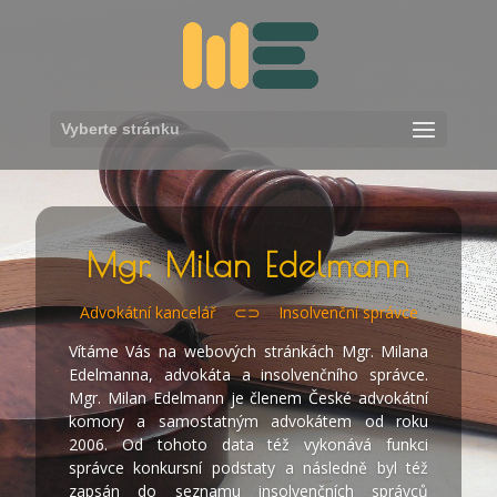
Vyberte stránku
Mgr. Milan Edelmann
Advokátní kancelář ⊂⊃ Insolvenční správce
Vítáme Vás na webových stránkách Mgr. Milana
Edelmanna, advokáta a insolvenčního správce.
Mgr. Milan Edelmann je členem České advokátní
komory a samostatným advokátem od roku
2006. Od tohoto data též vykonává funkci
správce konkursní podstaty a následně byl též
zapsán do seznamu insolvenčních správců