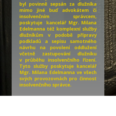
byl povinně sepsán za dlužníka
mimo jiné buď advokátem či
insolvenčním správcem,
poskytuje kancelář Mgr. Milana
Edelmanna též komplexní služby
dlužníkům v podobě přípravy
podkladů a sepisu samotného
návrhu na povolení oddlužení
včetně zastupování dlužníku
v průběhu insolvenčního řízení.
Tyto služby poskytuje kancelář
Mgr. Milana Edelmanna ve všech
svých provozovnách pro činnost
insolvenčního správce.