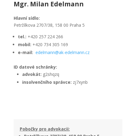
Mgr. Milan Edelmann
Hlavní sídlo:
Petržílkova 2707/38, 158 00 Praha 5
tel.:
+420 257 224 266
mobil:
+420 734 305 169
e-mail:
edelmann@ak-edelmann.cz
ID datové schránky:
advokát:
g2shqzq
insolvenčního správce:
zj7xynb
Pobočky pro advokacii: