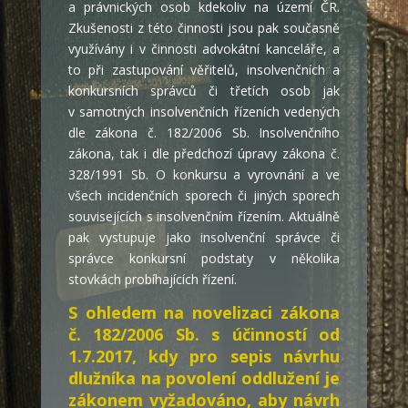
a právnických osob kdekoliv na území ČR.
Zkušenosti z této činnosti jsou pak současně
využívány i v činnosti advokátní kanceláře, a
to při zastupování věřitelů, insolvenčních a
konkursních správců či třetích osob jak
v samotných insolvenčních řízeních vedených
dle zákona č. 182/2006 Sb. Insolvenčního
zákona, tak i dle předchozí úpravy zákona č.
328/1991 Sb. O konkursu a vyrovnání a ve
všech incidenčních sporech či jiných sporech
souvisejících s insolvenčním řízením. Aktuálně
pak vystupuje jako insolvenční správce či
správce konkursní podstaty v několika
stovkách probíhajících řízení.
S ohledem na novelizaci zákona
č. 182/2006 Sb. s účinností od
1.7.2017, kdy pro sepis návrhu
dlužníka na povolení oddlužení je
zákonem vyžadováno, aby návrh