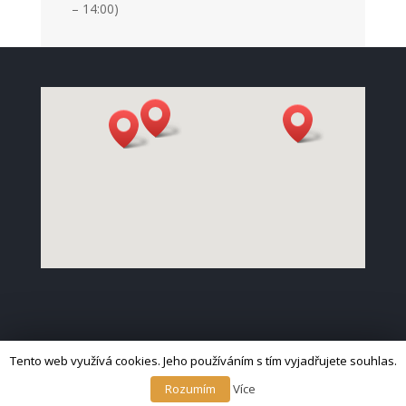
– 14:00)
Tento web využívá cookies. Jeho používáním s tím vyjadřujete souhlas.
Copyright © 2019 - 2020 Mgr. Milan Edelmann | Web
vytvořil
NikArt Beroun
Rozumím
Více