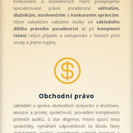
konkursních a insolvenčních řízení poskytujeme
specializované právní poradenství
věřitelům,
dlužníkům, insolvenčním
a
konkursním správcům
.
Všem subjektům nabízíme služby od
základního
dílčího právního poradenství
až po
komplexní
řešení
celých případů a zastupování v řízeních před
soudy a jinými orgány.

Obchodní právo
zakládání a správa obchodních korporací a družstvev,
akvizice a prodej společností, provádění komplexních
právních auditů, či due diligence, řešení sporů mezi
společníky, vymáhání odpovědnosti za škodu členy
statutárních orgánů, neplatnosti valných hromad a